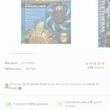
Marque :
ZOOMED
4,80
(4 avis)
Référence :
387981
Plus que
2j 1h 50min 36sec
pour être livré chez vous
le
mardi 11
août
Expédition
sous 24h
(jours
Paiement
100% sécurisé
ouvrés)