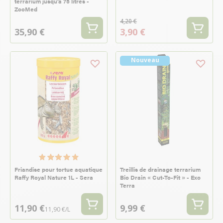
terrarium jusqu’à 75 litres -
ZooMed
4,20 €
35,90 €
3,90 €
Nouveau
Friandise pour tortue aquatique
Treillis de drainage terrarium
Raffy Royal Nature 1L - Sera
Bio Drain « Cut-To-Fit » - Exo
Terra
11,90 €
9,99 €
11,90 €/L