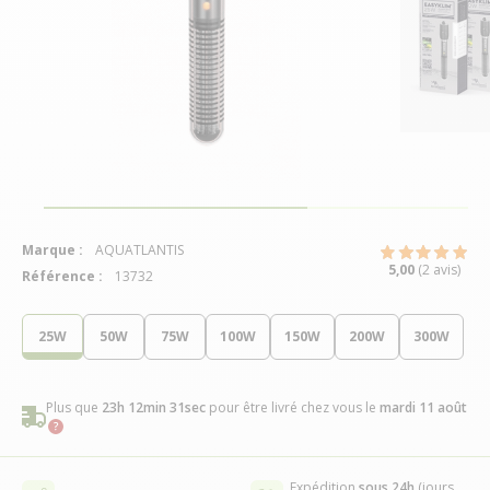
Marque :
AQUATLANTIS
5,00
(2 avis)
Référence :
13732
25W
50W
75W
100W
150W
200W
300W
Plus que
23h 12min 31sec
pour être livré chez vous
le
mardi 11 août
Expédition
sous 24h
(jours