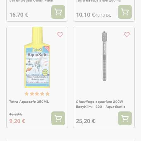
Set entretien Clean Pack
Tetra easybalance 250 ml
16,70 €
10,10 €
40,40 €/L
Tetra Aquasafe 250ML
Chauffage aquarium 200W
EasyKlim+ 200 - Aquatlantis
10,90 €
9,20 €
25,20 €