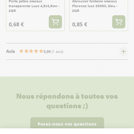
Porte pâtée oiseaux
Abreuvoir fontaine oiseaux
transparente Luxe 4,5x3,5cm -
Florence luxe 200ML bleu -
2GR
2GR
0,68 €
0,85 €
Avis
5,00
(1 avis)
Nous répondons à toutes vos
questions ;)
Posez-nous vos questions