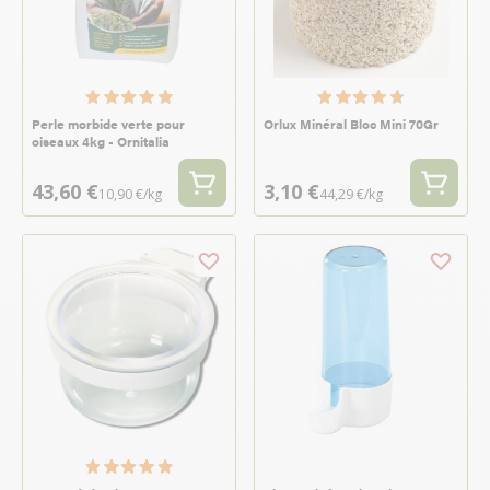
Perle morbide verte pour
Orlux Minéral Bloc Mini 70Gr
oiseaux 4kg - Ornitalia
43,60 €
3,10 €
10,90 €/kg
44,29 €/kg