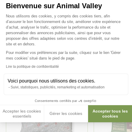
Bienvenue sur Animal Valley
Plateforme de Gestion du Consenteme
Nous utilisons des cookies, y compris des cookies tiers, afin
d’assurer le bon fonctionnement du site, améliorer votre expérience
d’achat, analyser le trafic, optimiser la performance du site et
Ces produits peuvent vous
personnaliser des annonces publicitaires, ainsi que pour vous
proposer des offres adaptées selon vos centres d’intérêt, sur notre
intéresser
site et en dehors.
Pour modifier vos préférences par la suite, cliquez sur le lien 'Gérer
Axeptio consent
mes cookies' situé dans le pied de page.
Made in France
Made in France
Lire la politique de confidentialité
Voici pourquoi nous utilisons des cookies.
Suivi, statistiques, publicités, remarketing et automatisation
Consentements certifiés par
Accepter les cookies
Accepter tous les
Gérer les cookies
essentiels
cookies