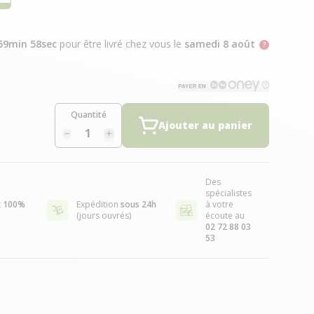
59min 57sec
pour être livré chez vous
le
samedi 8 août
Quantité
Ajouter au panier
Des
spécialistes
t
100%
Expédition
sous 24h
à votre
(jours ouvrés)
écoute au
02 72 88 03
53