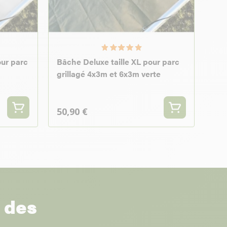
our parc
Bâche Deluxe taille XL pour parc
grillagé 4x3m et 6x3m verte
50,90 €
r des