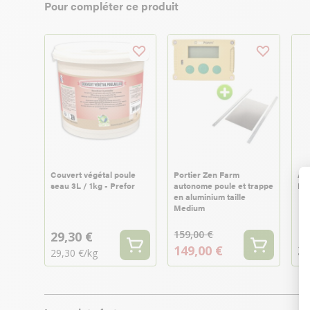
Pour compléter ce produit
Couvert végétal poule
Portier Zen Farm
Abr
seau 3L / 1kg - Prefor
autonome poule et trappe
Pi
en aluminium taille
Medium
159,00 €
29,30 €
149,00 €
30
29,30 €/kg