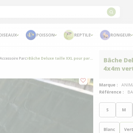
OISEAUX
POISSON
REPTILE
RONGEUR
 Accessoire Parc
Bâche Deluxe taille XXL pour parc grillagé 4x4m verte
Bâche Del
4x4m ver
Marque :
ANIM
Référence :
BA
S
M
Blanc
Ver