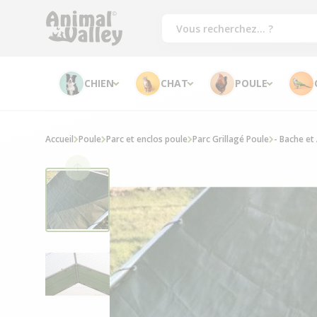
CHIEN
CHAT
POULE
Accueil
Poule
Parc et enclos poule
Parc Grillagé Poule
- Bache et