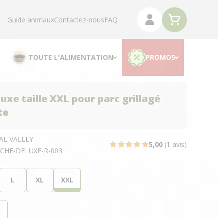
Guide animaux
Contactez-nous
FAQ
TOUTE L'ALIMENTATION
PROMOS
uxe taille XXL pour parc grillagé
te
AL VALLEY
5,00
(1 avis)
CHE-DELUXE-R-003
L
XL
XXL
t