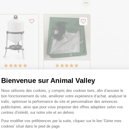
euvoir plastique sur
Bâche 3,22x2m pour
ed 30L
Grand parc grillagé
Bienvenue sur Animal Valley
enclos poulailler avec
tubes renforcés
Plateforme de Gestion du Consentemen
Nous utilisons des cookies, y compris des cookies tiers, afin d’assurer le
4x3x2,25m et 6x3x2,25m
bon fonctionnement du site, améliorer votre expérience d’achat, analyser le
trafic, optimiser la performance du site et personnaliser des annonces
,80 €
47,20 €
publicitaires, ainsi que pour vous proposer des offres adaptées selon vos
centres d’intérêt, sur notre site et en dehors.
Pour modifier vos préférences par la suite, cliquez sur le lien 'Gérer mes
cookies' situé dans le pied de page.
Axeptio consent