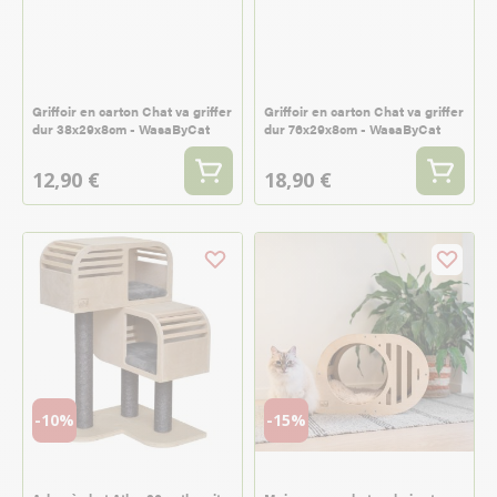
Griffoir en carton Chat va griffer
Griffoir en carton Chat va griffer
dur 38x29x8cm - WasaByCat
dur 76x29x8cm - WasaByCat
12,90 €
18,90 €
-10%
-15%