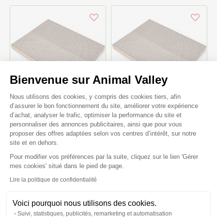
Bienvenue sur Animal Valley
Plateforme de Gestion du Consenteme
Nous utilisons des cookies, y compris des cookies tiers, afin
d’assurer le bon fonctionnement du site, améliorer votre expérience
d’achat, analyser le trafic, optimiser la performance du site et
Recharge pour griffoir en carton
Recharge pour griffoir en carton
personnaliser des annonces publicitaires, ainsi que pour vous
Chat va griffer dur 38x29x8cm -
Chat va griffer dur 76x29x8cm -
proposer des offres adaptées selon vos centres d’intérêt, sur notre
WasaByCat
WasaByCat
site et en dehors.
Pour modifier vos préférences par la suite, cliquez sur le lien 'Gérer
1,99 €
2,99 €
Axeptio consent
mes cookies' situé dans le pied de page.
Lire la politique de confidentialité
Voici pourquoi nous utilisons des cookies.
Suivi, statistiques, publicités, remarketing et automatisation