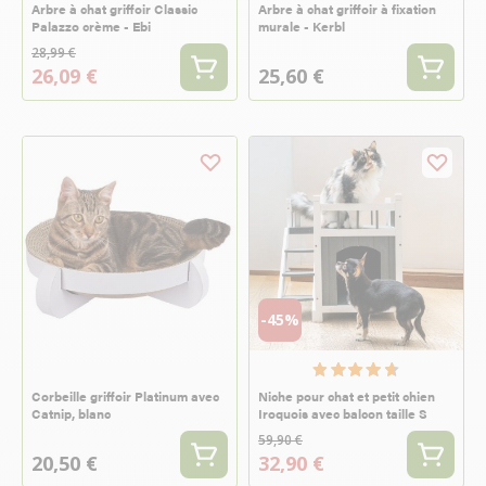
Arbre à chat griffoir Classic
Arbre à chat griffoir à fixation
Palazzo crème - Ebi
murale - Kerbl
28,99 €
26,09 €
25,60 €
-45%
Corbeille griffoir Platinum avec
Niche pour chat et petit chien
Catnip, blanc
Iroquois avec balcon taille S
59,90 €
20,50 €
32,90 €