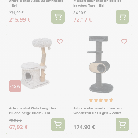
Arbre à chat Atlas 90 anthracite
Maison pour chat en bois et
- Ebi
bambou Tara - Ebi
239,99 €
84,90 €
215,99 €
72,17 €
-15%
Arbre à chat Oslo Long Hair
Arbre à chat sisal et fourrure
Pluche beige 80cm - Ebi
Wonderful Cat 3 gris - Zolux
79,90 €
67,92 €
174,90 €