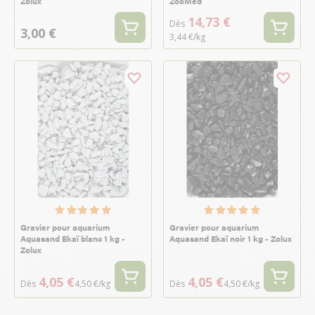
Zolux
ZooMed
14,73 €
Dès
3,00 €
3,44 €/kg
Gravier pour aquarium
Gravier pour aquarium
Aquasand Ekaï blanc 1 kg -
Aquasand Ekaï noir 1 kg - Zolux
Zolux
4,05 €
4,05 €
Dès
4,50 €/kg
Dès
4,50 €/kg