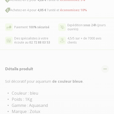
Achetez-en 4 pour
4,05 €
l'unité et
économisez
10
%
Expédition
sous 24h
(jours
Paiement
100% sécurisé
ouvrés)
Des spécialistes à votre
4,5/5 sur + de 7000 avis
écoute au
02 72 88 03 53
clients
Détails produit
Sol décoratif pour aquarium
de couleur bleue
.
Couleur : bleu
Poids : 1Kg
Gamme : Aquasand
Marque : Zolux