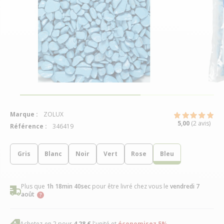
Marque :
ZOLUX
5,00
(2 avis)
Référence :
346419
Gris
Blanc
Noir
Vert
Rose
Bleu
Plus que
1h 18min 39sec
pour être livré chez vous
le
vendredi 7
août
Achetez-en 2 pour
4,28 €
l'unité et
économisez
5
%