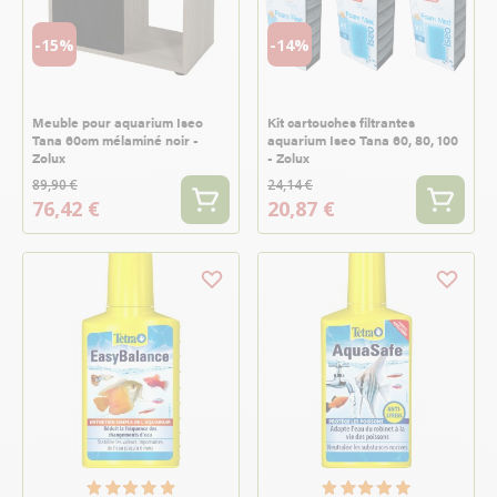
-15%
-14%
Meuble pour aquarium Iseo
Kit cartouches filtrantes
Tana 60cm mélaminé noir -
aquarium Iseo Tana 60, 80, 100
Zolux
- Zolux
89,90 €
24,14 €
76,42 €
20,87 €