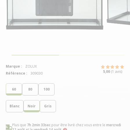
Marque :
ZOLUX
5,00
(1 avis)
Référence :
309030
60
80
100
Blanc
Noir
Gris
Plus que
7h 2min 32sec
pour être livré chez vous
entre le
mercredi
12 août
et le
vendredi 14 août