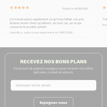
Publié le 05/08/2026
J'ai trouvé assez rapidement ce qu'il me fallait. Les prix
Trè
étaient moins chers qu'ailleurs, en tout cas, en ce qui
Aur
concerne le produit acheté.
isabelle a, suite à une expérience du 18/07/2026
RECEVEZ NOS BONS PLANS
Pas besoin de pigeons voyageurs pour recevoir nos offres
spéciales, conseils et astuces.
Rejoignez-nous