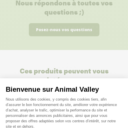
Nous répondons à toutes vos
questions ;)
Posez-nous vos questions
Ces produits peuvent vous
intéresser
Bienvenue sur Animal Valley
Plateforme de Gestion du Consenteme
Nous utilisons des cookies, y compris des cookies tiers, afin
d’assurer le bon fonctionnement du site, améliorer votre expérience
d’achat, analyser le trafic, optimiser la performance du site et
personnaliser des annonces publicitaires, ainsi que pour vous
proposer des offres adaptées selon vos centres d’intérêt, sur notre
site et en dehors.