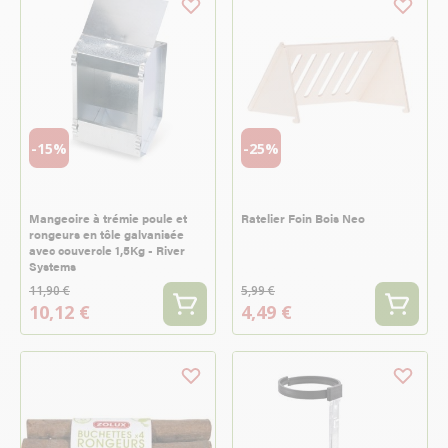
-15%
-25%
Mangeoire à trémie poule et
Ratelier Foin Bois Neo
rongeurs en tôle galvanisée
avec couvercle 1,5Kg - River
Systems
11,90 €
5,99 €
10,12 €
4,49 €