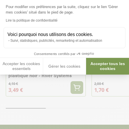
Pour modifier vos préférences par la suite, cliquez sur le lien 'Gérer
Axeptio consent
mes cookies' situé dans le pied de page.
Lire la politique de confidentialité
Voici pourquoi nous utilisons des cookies.
-15%
-15%
Suivi, statistiques, publicités, remarketing et automatisation
Consentements certifiés par
Abreuvoir porte-bouteille rongeur
Abreuvoir porte-
Accepter les cookies
Accepter tous les
Gérer les cookies
en tôle galvanisée avec anneau
en plastique noi
essentiels
cookies
plastique noir - River Systems
4,10 €
2,00 €
3,49 €
1,70 €