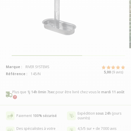
Marque :
RIVER SYSTEMS
5,00
(9 avis)
Référence :
145/N
Plus que
1j 14h 0min 7sec
pour être livré chez vous
le
mardi 11 août
Expédition
sous 24h
(jours
Paiement
100% sécurisé
ouvrés)
Des spécialistes à votre
4,5/5 sur + de 7000 avis