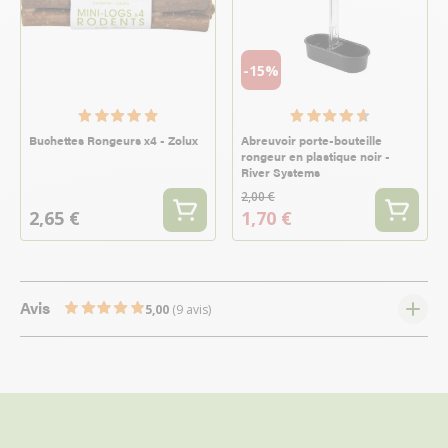
-15%
Buchettes Rongeurs x4 - Zolux
Abreuvoir porte-bouteille
rongeur en plastique noir -
River Systems
2,00 €
2,65 €
1,70 €
Avis
5,00
(9 avis)