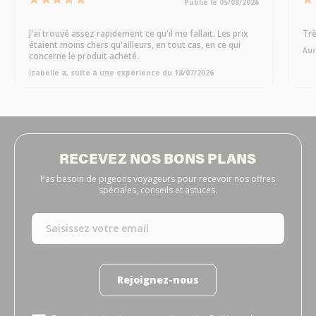
Publié le 05/08/2026
J'ai trouvé assez rapidement ce qu'il me fallait. Les prix
Trè
étaient moins chers qu'ailleurs, en tout cas, en ce qui
Aur
concerne le produit acheté.
isabelle a, suite à une expérience du 18/07/2026
RECEVEZ NOS BONS PLANS
Pas besoin de pigeons voyageurs pour recevoir nos offres
spéciales, conseils et astuces.
Rejoignez-nous