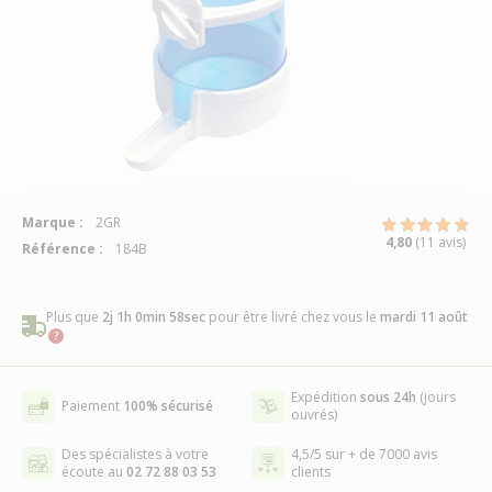
Marque :
2GR
4,80
(11 avis)
Référence :
184B
Plus que
2j 1h 0min 57sec
pour être livré chez vous
le
mardi 11 août
Expédition
sous 24h
(jours
Paiement
100% sécurisé
ouvrés)
Des spécialistes à votre
4,5/5 sur + de 7000 avis
écoute au
02 72 88 03 53
clients