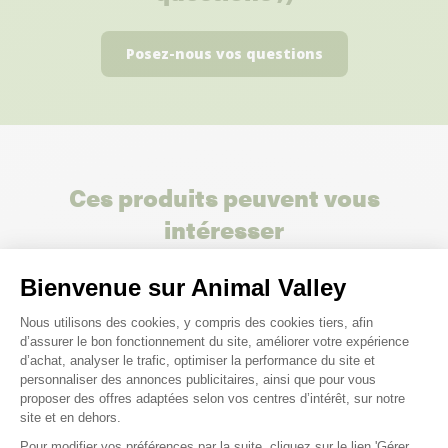
Posez-nous vos questions
Ces produits peuvent vous
intéresser
Bienvenue sur Animal Valley
Plateforme de Gestion du Consenteme
Nous utilisons des cookies, y compris des cookies tiers, afin
d’assurer le bon fonctionnement du site, améliorer votre expérience
d’achat, analyser le trafic, optimiser la performance du site et
personnaliser des annonces publicitaires, ainsi que pour vous
proposer des offres adaptées selon vos centres d’intérêt, sur notre
site et en dehors.
Pour modifier vos préférences par la suite, cliquez sur le lien 'Gérer