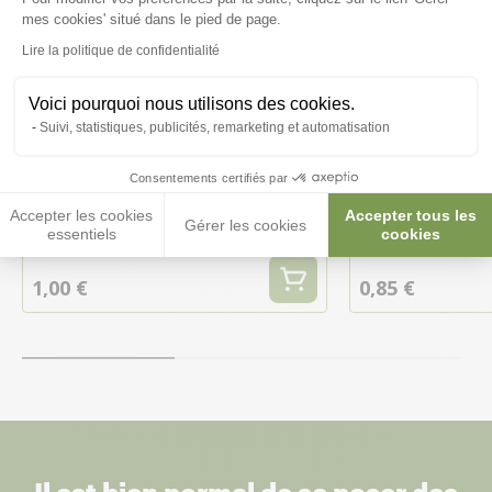
Axeptio consent
mes cookies' situé dans le pied de page.
Lire la politique de confidentialité
Voici pourquoi nous utilisons des cookies.
Suivi, statistiques, publicités, remarketing et automatisation
Fontaine Bec 200 mL 5x13cm
Fontaine à Eau 
Consentements certifiés par
Accepter les cookies
Accepter tous les
Gérer les cookies
essentiels
cookies
1,00 €
0,85 €
Il est bien normal de se poser des