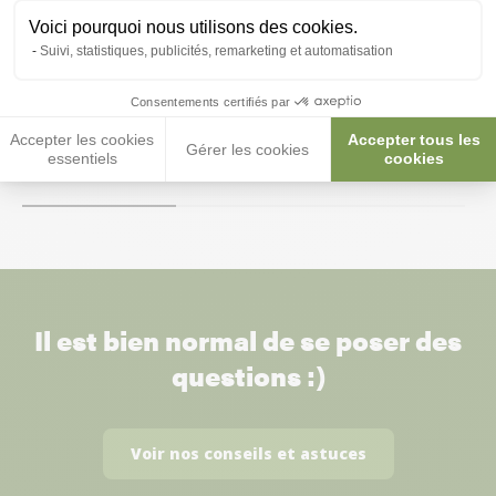
Voici pourquoi nous utilisons des cookies.
Abreuvoir fontaine oiseaux Luxe
Fontaine Bec 2
Suivi, statistiques, publicités, remarketing et automatisation
court 72ML blanc - 2GR
Consentements certifiés par
0,50 €
1,00 €
Accepter les cookies
Accepter tous les
Gérer les cookies
essentiels
cookies
Il est bien normal de se poser des
questions :)
Voir nos conseils et astuces