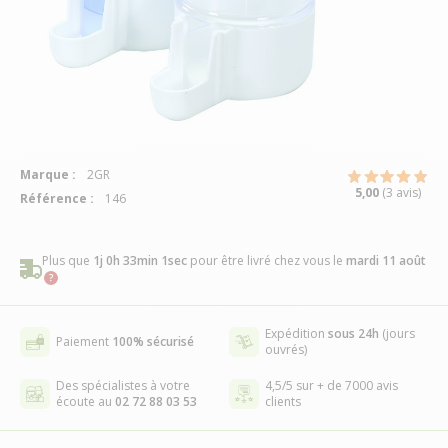
Marque :
2GR
5,00
(3 avis)
Référence :
146
Plus que
1j 0h 33min 0sec
pour être livré chez vous
le
mardi 11 août
Expédition
sous 24h
(jours
Paiement
100% sécurisé
ouvrés)
Des spécialistes à votre
4,5/5 sur + de 7000 avis
écoute au
02 72 88 03 53
clients