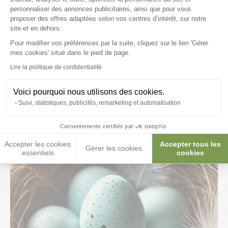
personnaliser des annonces publicitaires, ainsi que pour vous
Il est conseillé de
remplacer le premier par un
œuf factice
proposer des offres adaptées selon vos centres d’intérêt, sur notre
afin d’éviter une éclosion trop précoce de ce dernier. C’est une
site et en dehors.
fois le dernier œuf pondu que l’on remet le premier œuf avec
les autres.
Pour modifier vos préférences par la suite, cliquez sur le lien 'Gérer
Axeptio consent
mes cookies' situé dans le pied de page.
La température du nid doit être de
20°C
et l’air suffisamment
Lire la politique de confidentialité
humide pour faciliter l’éclosion des œufs. Chaque jour,
retournez-les pour éviter que l’embryon ne se colle à la
Voici pourquoi nous utilisons des cookies.
coquille.
Suivi, statistiques, publicités, remarketing et automatisation
Vérifiez que les
griffes
de votre femelle ne sont pas trop
longues, sinon
coupez-les
pour éviter qu’elle ne fêle les
Consentements certifiés par
coquilles en les couvant.
Accepter les cookies
Accepter tous les
Gérer les cookies
essentiels
cookies
La
période d’incubation
durera entre 14 et 18 jours.