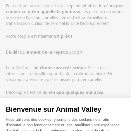
En toilettant vos oiseaux, faites cependant attention à
ne pas
couper ce qu’on appelle le plumeau
, les plumes entourant
le sexe de l'oiseau, car elles permettent une meilleure
transmission du liquide séminal lors de l'accouplement.
Votre couple est maintenant
prêt
!
Le déroulement de la reproduction
Le mâle émet
un chant caractéristique
. Si elle est
intéressée, la femelle répondra de la même manière. Elle
s’accroupira ensuite pour le laisser grimper sur elle.
L’accouplement ne durera
que quelques minutes
.
Ponte et incubation
Bienvenue sur Animal Valley
Plateforme de Gestion du Consenteme
Nous utilisons des cookies, y compris des cookies tiers, afin
La femelle pondra
un œuf par jour
jusqu’à en avoir
3, 4 ou 5
.
d’assurer le bon fonctionnement du site, améliorer votre expérience
d’achat, analyser le trafic, optimiser la performance du site et