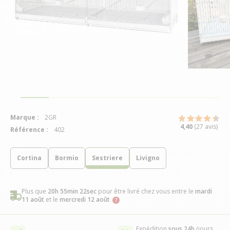
Marque :
2GR
4,40
(27 avis)
Référence :
402
Cortina
Bormio
Sestriere
Livigno
Plus que
20h 55min 22sec
pour être livré chez vous
entre le
mardi
11 août
et le
mercredi 12 août
Expédition
sous 24h
(jours