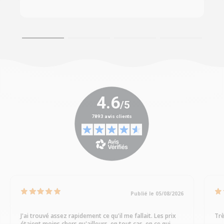
Publié le 05/08/2026
J'ai trouvé assez rapidement ce qu'il me fallait. Les prix
Trè
étaient moins chers qu'ailleurs, en tout cas, en ce qui